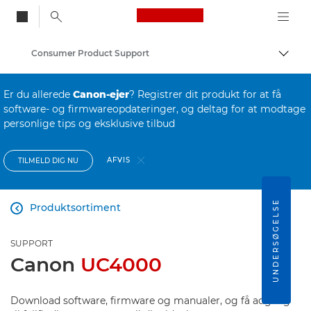
Canon Logo, back to
Consumer Product Support
Skift
Canon
Er du allerede
Canon-ejer
? Registrer dit produkt for at få
software- og firmwareopdateringer, og deltag for at modtage
personlige tips og eksklusive tilbud
AFVIS
TILMELD DIG NU
UNDERSØGELSE
Produktsortiment

SUPPORT
Canon
UC4000
Download software, firmware og manualer, og få adgang