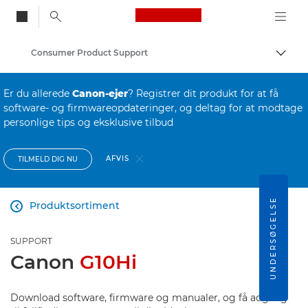
Canon Logo, back to
Consumer Product Support
Skift
Canon
Er du allerede
Canon-ejer
? Registrer dit produkt for at få
software- og firmwareopdateringer, og deltag for at modtage
personlige tips og eksklusive tilbud
AFVIS
TILMELD DIG NU
UNDERSØGELSE
Produktsortiment

SUPPORT
Canon
G10Hi
Download software, firmware og manualer, og få adgang