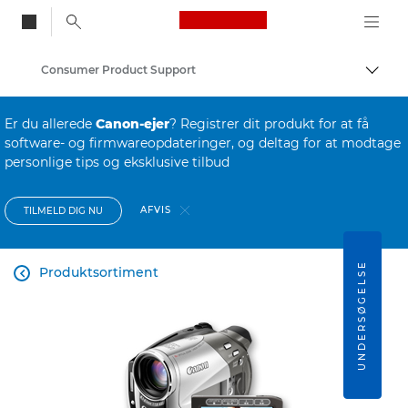
Canon Logo, back to
Consumer Product Support
Skift
Canon
Er du allerede
Canon-ejer
? Registrer dit produkt for at få
software- og firmwareopdateringer, og deltag for at modtage
personlige tips og eksklusive tilbud
AFVIS
TILMELD DIG NU
UNDERSØGELSE
Produktsortiment
