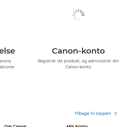
else
Canon-konto
Canons
Registrér dit produkt, og administrér din
atroner
Canon-konto
Tilbage til toppen
Om Canon
Min konto