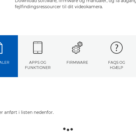
Download software, firmware og manualer, og få adgang 
fejlfindingsressourcer til dit videokamera.
ALER
APPS OG
FIRMWARE
FAQS OG
FUNKTIONER
HJÆLP
r anført i listen nedenfor.