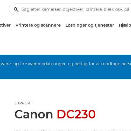
tiver
Printere og scannere
Løsninger og tjenester
Hjælp
software- og firmwareopdateringer, og deltag for at modtage pers
SUPPORT
Canon
DC230