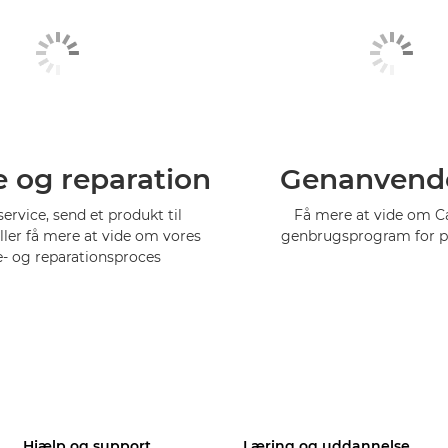
e og reparation
Genanvend
service, send et produkt til
Få mere at vide om 
eller få mere at vide om vores
genbrugsprogram for p
e- og reparationsproces
Hjælp og support
Læring og uddannelse