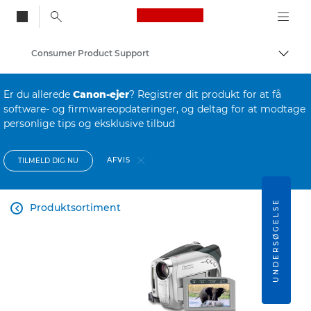
Canon Logo, back to
Consumer Product Support
Skift
Canon
Er du allerede
Canon-ejer
? Registrer dit produkt for at få
software- og firmwareopdateringer, og deltag for at modtage
personlige tips og eksklusive tilbud
AFVIS
TILMELD DIG NU
UNDERSØGELSE
Produktsortiment
