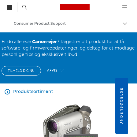
Canon Logo, back to
Consumer Product Support
Skift
Canon
Er du allerede
Canon-ejer
? Registrer dit produkt for at få
software- og firmwareopdateringer, og deltag for at modtage
personlige tips og eksklusive tilbud
AFVIS
TILMELD DIG NU
UNDERSØGELSE
Produktsortiment
