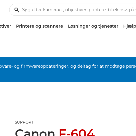
tiver
Printere og scannere
Løsninger og tjenester
Hjælp
software- og firmwareopdateringer, og deltag for at modtage pers
SUPPORT
Canon
F-604