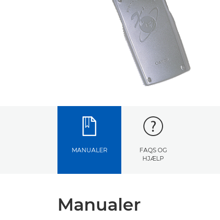
MANUALER
FAQS OG
HJÆLP
Manualer