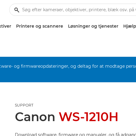
tiver
Printere og scannere
Løsninger og tjenester
Hjælp
software- og firmwareopdateringer, og deltag for at modtage pers
SUPPORT
Canon
WS-1210H
Download software, firmware og manualer, og få adgang 