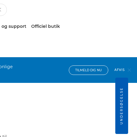
 og support
Officiel butik
onlige
AFVIS
TILMELD DIG NU
UNDERSØGELSE
til