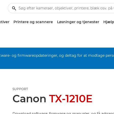
tiver
Printere og scannere
Løsninger og tjenester
Hjælp
software- og firmwareopdateringer, og deltag for at modtage pers
SUPPORT
Canon
TX-1210E
Download software, firmware og manualer, og få adgang 