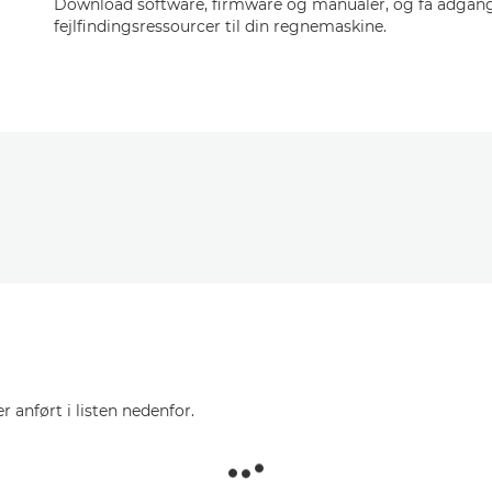
Download software, firmware og manualer, og få adgang 
fejlfindingsressourcer til din regnemaskine.
r anført i listen nedenfor.