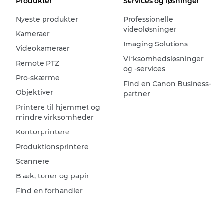
Produkter
Services og løsninger
Nyeste produkter
Professionelle
videoløsninger
Kameraer
Imaging Solutions
Videokameraer
Virksomhedsløsninger
Remote PTZ
og -services
Pro-skærme
Find en Canon Business-
Objektiver
partner
Printere til hjemmet og
mindre virksomheder
Kontorprintere
Produktionsprintere
Scannere
Blæk, toner og papir
Find en forhandler