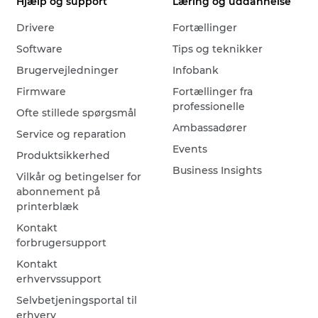
Hjælp og support
Læring og uddannelse
Drivere
Fortællinger
Software
Tips og teknikker
Brugervejledninger
Infobank
Firmware
Fortællinger fra
professionelle
Ofte stillede spørgsmål
Ambassadører
Service og reparation
Events
Produktsikkerhed
Business Insights
Vilkår og betingelser for
abonnement på
printerblæk
Kontakt
forbrugersupport
Kontakt
erhvervssupport
Selvbetjeningsportal til
erhverv