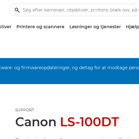
tiver
Printere og scannere
Løsninger og tjenester
Hjælp
software- og firmwareopdateringer, og deltag for at modtage pers
SUPPORT
Canon
LS-100DT