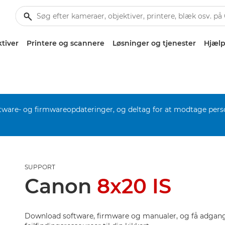
tiver
Printere og scannere
Løsninger og tjenester
Hjælp
software- og firmwareopdateringer, og deltag for at modtage pers
SUPPORT
Canon
8x20 IS
Download software, firmware og manualer, og få adgang 