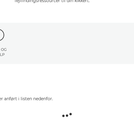
fejlfindingsressourcer til din kikkert.
 OG
LP
r anført i listen nedenfor.