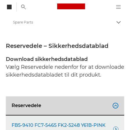
Canon Logo, back to
Spare Parts
Skift
Canon
Sikkerhedsdatablade
Reservedele – Sikkerhedsdatablad
Download sikkerhedsdatablad
Vælg Reservedele nedenfor for at downloade
sikkerhedsdatabladet til dit produkt.
Reservedele

FB5-9410 FC7-5465 FK2-5248 Y61B-PINK
