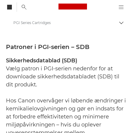
Canon Logo, back to
PGI Series Cartridges
Skift
Canon
Sikkerhedsdatablade
Patroner i PGI-serien – SDB
Sikkerhedsdatablad (SDB)
Vælg patron i PGI-serien nedenfor for at
downloade sikkerhedsdatabladet (SDB) til
dit produkt.
Hos Canon overvåger vi løbende ændringer i
kemikalielovgivningen og gør en indsats for
at forbedre effektiviteten og minimere
miljøpåvirkningen – hvis du oplever
uoverensstemmelser mellem