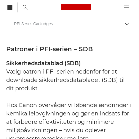
Canon Logo, back to
PFI Series Cartridges
Skift
Canon
Sikkerhedsdatablade
Patroner i PFI-serien – SDB
Sikkerhedsdatablad (SDB)
Vælg patron i PFI-serien nedenfor for at
downloade sikkerhedsdatabladet (SDB) til
dit produkt.
Hos Canon overvåger vi løbende ændringer i
kemikalielovgivningen og gør en indsats for
at forbedre effektiviteten og minimere
miljøpåvirkningen – hvis du oplever
uoverensstemmelser mellem