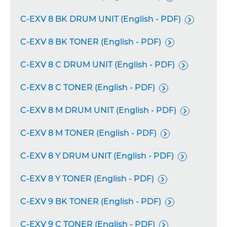
C-EXV 8 BK DRUM UNIT (English - PDF)

C-EXV 8 BK TONER (English - PDF)

C-EXV 8 C DRUM UNIT (English - PDF)

C-EXV 8 C TONER (English - PDF)

C-EXV 8 M DRUM UNIT (English - PDF)

C-EXV 8 M TONER (English - PDF)

C-EXV 8 Y DRUM UNIT (English - PDF)

C-EXV 8 Y TONER (English - PDF)

C-EXV 9 BK TONER (English - PDF)

C-EXV 9 C TONER (English - PDF)
