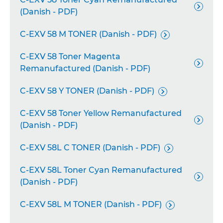

(Danish - PDF)
C-EXV 58 M TONER (Danish - PDF)

C-EXV 58 Toner Magenta

Remanufactured (Danish - PDF)
C-EXV 58 Y TONER (Danish - PDF)

C-EXV 58 Toner Yellow Remanufactured

(Danish - PDF)
C-EXV 58L C TONER (Danish - PDF)

C-EXV 58L Toner Cyan Remanufactured

(Danish - PDF)
C-EXV 58L M TONER (Danish - PDF)
