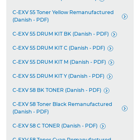
C-EXV 55 Toner Yellow Remanufactured

(Danish - PDF)
C-EXV 55 DRUM KIT BK (Danish - PDF)

C-EXV 55 DRUM KIT C (Danish - PDF)

C-EXV 55 DRUM KIT M (Danish - PDF)

C-EXV 55 DRUM KIT Y (Danish - PDF)

C-EXV 58 BK TONER (Danish - PDF)

C-EXV 58 Toner Black Remanufactured

(Danish - PDF)
C-EXV 58 C TONER (Danish - PDF)

C-EXV 58 Toner Cyan Remanufactured