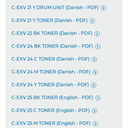
C-EXV 21 Y DRUM UNIT (Danish - PDF)

C-EXV 21 Y TONER (Danish - PDF)

C-EXV 22 BK TONER (Danish - PDF)

C-EXV 24 BK TONER (Danish - PDF)

C-EXV 24 C TONER (Danish - PDF)

C-EXV 24 M TONER (Danish - PDF)

C-EXV 24 Y TONER (Danish - PDF)

C-EXV 25 BK TONER (English - PDF)

C-EXV 25 C TONER (English - PDF)

C-EXV 25 M TONER (English - PDF)
