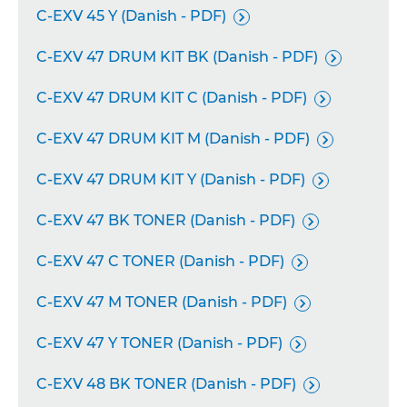
C-EXV 45 Y (Danish - PDF)

C-EXV 47 DRUM KIT BK (Danish - PDF)

C-EXV 47 DRUM KIT C (Danish - PDF)

C-EXV 47 DRUM KIT M (Danish - PDF)

C-EXV 47 DRUM KIT Y (Danish - PDF)

C-EXV 47 BK TONER (Danish - PDF)

C-EXV 47 C TONER (Danish - PDF)

C-EXV 47 M TONER (Danish - PDF)

C-EXV 47 Y TONER (Danish - PDF)

C-EXV 48 BK TONER (Danish - PDF)
