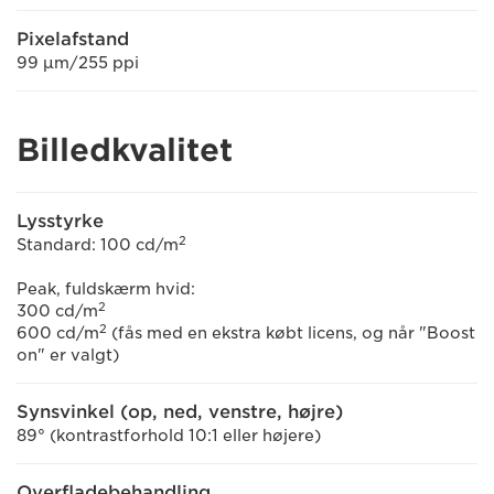
Pixelafstand
99 μm/255 ppi
Billedkvalitet
Lysstyrke
2
Standard: 100 cd/m
Peak, fuldskærm hvid:
2
300 cd/m
2
600 cd/m
(fås med en ekstra købt licens, og når "Boost
on" er valgt)
Synsvinkel (op, ned, venstre, højre)
89° (kontrastforhold 10:1 eller højere)
Overfladebehandling