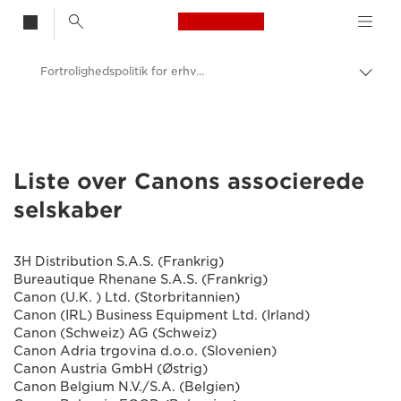
Canon Logo, back t
Fortrolighedspolitik for erhvervskunder – associerede selskaber
Skift
brød
Canon
Liste over Canons associerede
selskaber
3H Distribution S.A.S. (Frankrig)
Bureautique Rhenane S.A.S. (Frankrig)
Canon (U.K. ) Ltd. (Storbritannien)
Canon (IRL) Business Equipment Ltd. (Irland)
Canon (Schweiz) AG (Schweiz)
Canon Adria trgovina d.o.o. (Slovenien)
Canon Austria GmbH (Østrig)
Canon Belgium N.V./S.A. (Belgien)