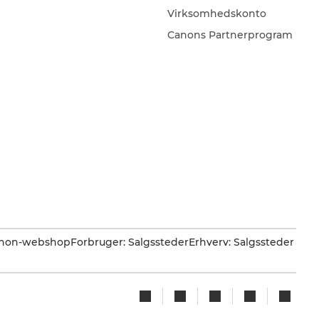
Virksomhedskonto
Canons Partnerprogram
Canon-webshop
Forbruger: Salgssteder
Erhverv: Salgssteder