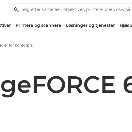
tiver
Printere og scannere
Løsninger og tjenester
Hjælp
Produktmedier for kontorprint – Canons presse-site
geFORCE 