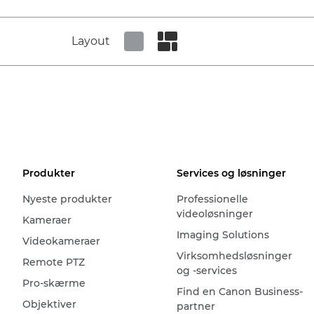
Layout
Set tiled view
Set masonry view
Produkter
Services og løsninger
Nyeste produkter
Professionelle
videoløsninger
Kameraer
Imaging Solutions
Videokameraer
Virksomhedsløsninger
Remote PTZ
og -services
Pro-skærme
Find en Canon Business-
Objektiver
partner