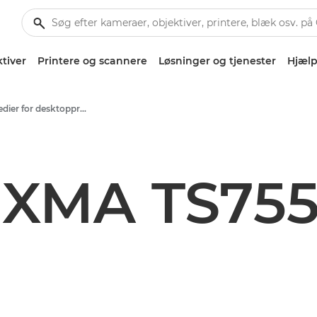
tiver
Printere og scannere
Løsninger og tjenester
Hjælp
Produktmedier for desktopprintere – Canons presse-site
IXMA TS755