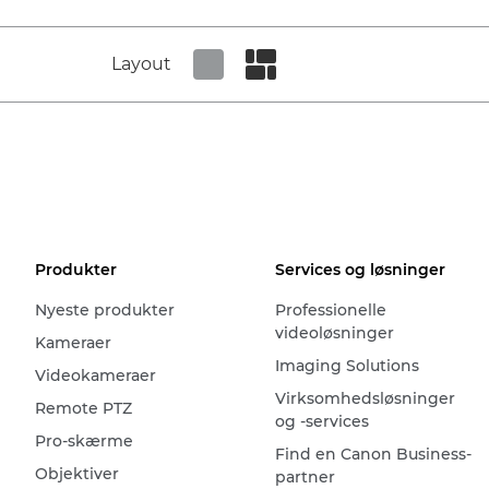
Layout
Set tiled view
Set masonry view
Produkter
Services og løsninger
Nyeste produkter
Professionelle
videoløsninger
Kameraer
Imaging Solutions
Videokameraer
Virksomhedsløsninger
Remote PTZ
og -services
Pro-skærme
Find en Canon Business-
Objektiver
partner