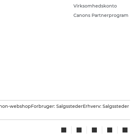
Virksomhedskonto
Canons Partnerprogram
Canon-webshop
Forbruger: Salgssteder
Erhverv: Salgssteder