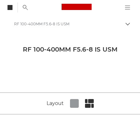
Canon Logo, back to
RF 100-400MM F5.6-8 IS USM
Skift
Canon
Presse
RF 100-400MM F5.6-8 IS USM
Produktbilleder – Canons pressecenter
Produktmedier for kameraer og tilbehør – Canons presse-site
Layout
Set tiled view
Set masonry view