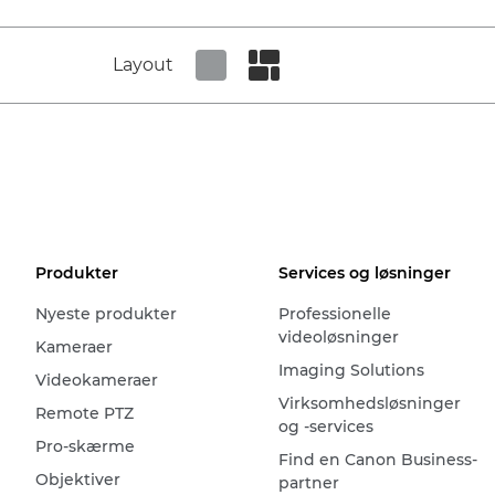
Layout
Set tiled view
Set masonry view
Produkter
Services og løsninger
Nyeste produkter
Professionelle
videoløsninger
Kameraer
Imaging Solutions
Videokameraer
Virksomhedsløsninger
Remote PTZ
og -services
Pro-skærme
Find en Canon Business-
Objektiver
partner