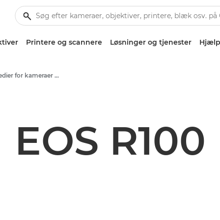
tiver
Printere og scannere
Løsninger og tjenester
Hjælp
Produktmedier for kameraer og tilbehør – Canons presse-site
EOS R100