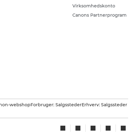
Virksomhedskonto
Canons Partnerprogram
Canon-webshop
Forbruger: Salgssteder
Erhverv: Salgssteder