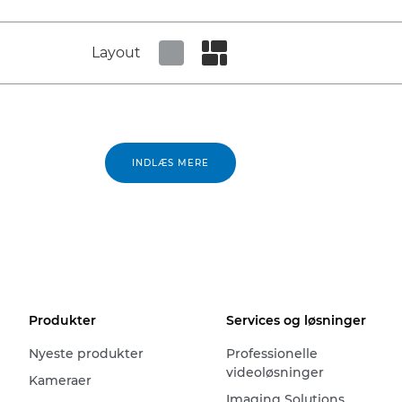
Layout
Set tiled view
Set masonry view
INDLÆS MERE
Produkter
Services og løsninger
Nyeste produkter
Professionelle
videoløsninger
Kameraer
Imaging Solutions