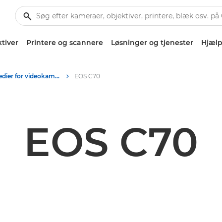
tiver
Printere og scannere
Løsninger og tjenester
Hjælp
Produktmedier for videokameraer – Canons presse-site
EOS C70
EOS C70