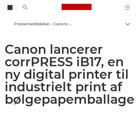
Canon Logo, back to
Pressemeddelelser – Canons pressecenter
Skift
Canon
Canon lancerer
Presse
corrPRESS iB17, en
ny digital printer til
industrielt print af
bølgepapemballage