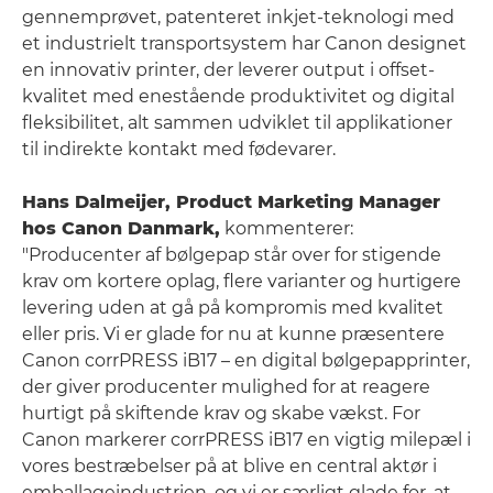
gennemprøvet, patenteret inkjet-teknologi med
et industrielt transportsystem har Canon designet
en innovativ printer, der leverer output i offset-
kvalitet med enestående produktivitet og digital
fleksibilitet, alt sammen udviklet til applikationer
til indirekte kontakt med fødevarer.
Hans Dalmeijer, Product Marketing Manager
hos Canon Danmark,
kommenterer:
"Producenter af bølgepap står over for stigende
krav om kortere oplag, flere varianter og hurtigere
levering uden at gå på kompromis med kvalitet
eller pris. Vi er glade for nu at kunne præsentere
Canon corrPRESS iB17 – en digital bølgepapprinter,
der giver producenter mulighed for at reagere
hurtigt på skiftende krav og skabe vækst. For
Canon markerer corrPRESS iB17 en vigtig milepæl i
vores bestræbelser på at blive en central aktør i
emballageindustrien, og vi er særligt glade for, at