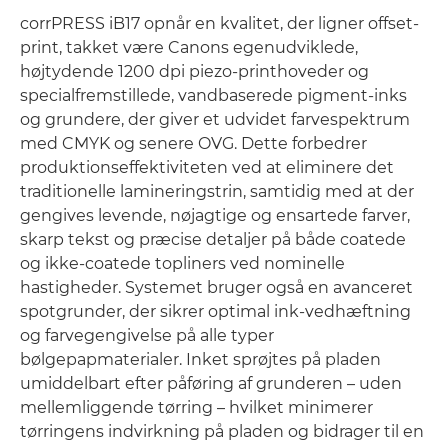
corrPRESS iB17 opnår en kvalitet, der ligner offset-
print, takket være Canons egenudviklede,
højtydende 1200 dpi piezo-printhoveder og
specialfremstillede, vandbaserede pigment-inks
og grundere, der giver et udvidet farvespektrum
med CMYK og senere OVG. Dette forbedrer
produktionseffektiviteten ved at eliminere det
traditionelle lamineringstrin, samtidig med at der
gengives levende, nøjagtige og ensartede farver,
skarp tekst og præcise detaljer på både coatede
og ikke-coatede topliners ved nominelle
hastigheder. Systemet bruger også en avanceret
spotgrunder, der sikrer optimal ink-vedhæftning
og farvegengivelse på alle typer
bølgepapmaterialer. Inket sprøjtes på pladen
umiddelbart efter påføring af grunderen – uden
mellemliggende tørring – hvilket minimerer
tørringens indvirkning på pladen og bidrager til en