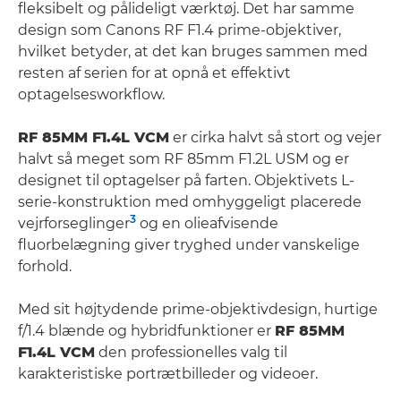
fleksibelt og pålideligt værktøj. Det har samme
design som Canons RF F1.4 prime-objektiver,
hvilket betyder, at det kan bruges sammen med
resten af serien for at opnå et effektivt
optagelsesworkflow.
RF 85MM F1.4L VCM
er cirka halvt så stort og vejer
halvt så meget som RF 85mm F1.2L USM og er
designet til optagelser på farten. Objektivets L-
serie-konstruktion med omhyggeligt placerede
3
vejrforseglinger
og en olieafvisende
fluorbelægning giver tryghed under vanskelige
forhold.
Med sit højtydende prime-objektivdesign, hurtige
f/1.4 blænde og hybridfunktioner er
RF 85MM
F1.4L VCM
den professionelles valg til
karakteristiske portrætbilleder og videoer.