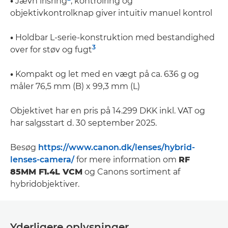
•
Jævn irisring
, kontrolring og
objektivkontrolknap giver intuitiv manuel kontrol
•
Holdbar L-serie-konstruktion med bestandighed
3
over for støv og fugt
•
Kompakt og let med en vægt på ca. 636 g og
måler 76,5 mm (B) x 99,3 mm (L)
Objektivet har en pris på 14.299 DKK inkl. VAT og
har salgsstart d. 30 september 2025.
Besøg
https://www.canon.dk/lenses/hybrid-
lenses-camera/
for mere information om
RF
85MM F1.4L VCM
og Canons sortiment af
hybridobjektiver.
Yderligere oplysninger