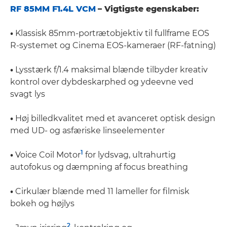
RF 85MM F1.4L VCM
– Vigtigste egenskaber:
•
Klassisk 85mm-portrætobjektiv til fullframe EOS
R-systemet og Cinema EOS-kameraer (RF-fatning)
•
Lysstærk f/1.4 maksimal blænde tilbyder kreativ
kontrol over dybdeskarphed og ydeevne ved
svagt lys
•
Høj billedkvalitet med et avanceret optisk design
med UD- og asfæriske linseelementer
1
•
Voice Coil Motor
for lydsvag, ultrahurtig
autofokus og dæmpning af focus breathing
•
Cirkulær blænde med 11 lameller for filmisk
bokeh og højlys
2