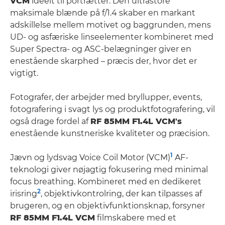
VCM
ideelt til portrætter. Den ultrastore
maksimale blænde på f/1.4 skaber en markant
adskillelse mellem motivet og baggrunden, mens
UD- og asfæriske linseelementer kombineret med
Super Spectra- og ASC-belægninger giver en
enestående skarphed – præcis der, hvor det er
vigtigt.
Fotografer, der arbejder med bryllupper, events,
fotografering i svagt lys og produktfotografering, vil
også drage fordel af
RF 85MM F1.4L VCM's
enestående kunstneriske kvaliteter og præcision.
1
Jævn og lydsvag Voice Coil Motor (VCM)
AF-
teknologi giver nøjagtig fokusering med minimal
focus breathing. Kombineret med en dedikeret
2
irisring
, objektivkontrolring, der kan tilpasses af
brugeren, og en objektivfunktionsknap, forsyner
RF 85MM F1.4L VCM
filmskabere med et