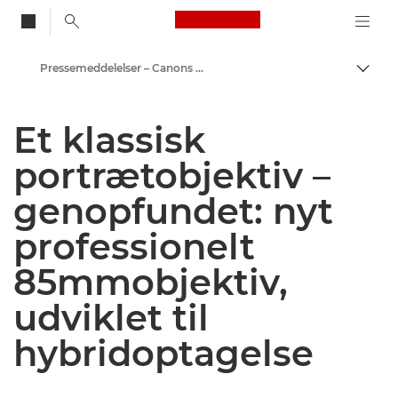
Canon Logo, back to
Pressemeddelelser – Canons pressecenter
Skift
Canon
Et klassisk
Presse
portrætobjektiv –
genopfundet: nyt
professionelt
85mmobjektiv,
udviklet til
hybridoptagelse