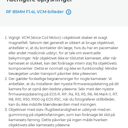
RF 85MM F1.4L VCM-billeder

Vigtigt: VCM (Voice Coil Motor) i objektivet skaber et svagt
magnetfelt. Selvom det generelt er sikkert at bruge objektivet,
anbefaler vi, at du kontakter din læge, hvis du har en pacemaker
eller andet medicinsk udstyr, for at tale om eventuelle
bekymringer. Når objektivet ikke er tilsluttet kameraet, eller når
kameraet er slukket, kan det forårsage intern støj fra objektivets
komponenter. Dette er normalt og ikke en funktionsfejl. Mindre
bevægelser under transport påvirker ikke ydeevnen.
Der gælder forskellige begrænsninger for nogle kameraer. Vi
anbefaler, at du installerer den nyeste firmwareopdatering på dit
kamera for at opnå den bedste ydeevne. Selv med den nyeste
firmwareopdatering på EOS R, RP, Ra, R3, R5, R6, R6 Mark II, R7,
R8, R10, R50, R100 og EOS R5C, når du fotograferer stillbilleder,
kan du ikke indstille blændeværdien med irisringen.
Objektiver med støv-/fugtbestandighed er udstyret med en
gummiring på objektivfatningen, som kan forårsage let slid på
kameraets fatning. Dette påvirker på ingen måde hverken
objektivets eller kameraets ydeevne.