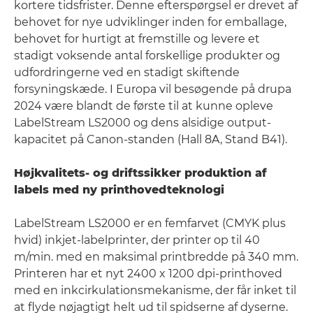
kortere tidsfrister. Denne efterspørgsel er drevet af
behovet for nye udviklinger inden for emballage,
behovet for hurtigt at fremstille og levere et
stadigt voksende antal forskellige produkter og
udfordringerne ved en stadigt skiftende
forsyningskæde. I Europa vil besøgende på drupa
2024 være blandt de første til at kunne opleve
LabelStream LS2000 og dens alsidige output-
kapacitet på Canon-standen (Hall 8A, Stand B41).
Højkvalitets- og driftssikker produktion af
labels med ny printhovedteknologi
LabelStream LS2000 er en femfarvet (CMYK plus
hvid) inkjet-labelprinter, der printer op til 40
m/min. med en maksimal printbredde på 340 mm.
Printeren har et nyt 2400 x 1200 dpi-printhoved
med en inkcirkulationsmekanisme, der får inket til
at flyde nøjagtigt helt ud til spidserne af dyserne.