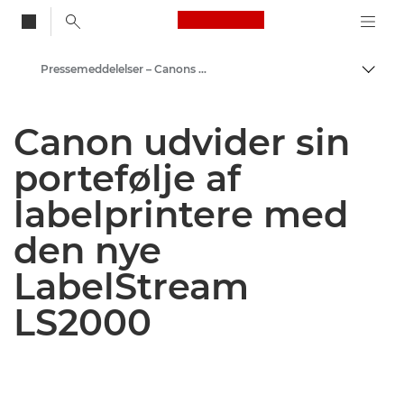
Canon Logo, back to
Pressemeddelelser – Canons pressecenter
Skift
Canon
Canon udvider sin
Presse
portefølje af
labelprintere med
den nye
LabelStream
LS2000