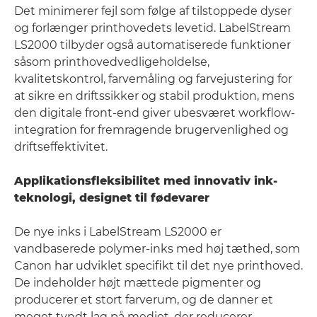
Det minimerer fejl som følge af tilstoppede dyser
og forlænger printhovedets levetid. LabelStream
LS2000 tilbyder også automatiserede funktioner
såsom printhovedvedligeholdelse,
kvalitetskontrol, farvemåling og farvejustering for
at sikre en driftssikker og stabil produktion, mens
den digitale front-end giver ubesværet workflow-
integration for fremragende brugervenlighed og
driftseffektivitet.
Applikationsfleksibilitet med innovativ ink-
teknologi, designet til fødevarer
De nye inks i LabelStream LS2000 er
vandbaserede polymer-inks med høj tæthed, som
Canon har udviklet specifikt til det nye printhoved.
De indeholder højt mættede pigmenter og
producerer et stort farverum, og de danner et
meget tyndt lag på mediet, der reducerer