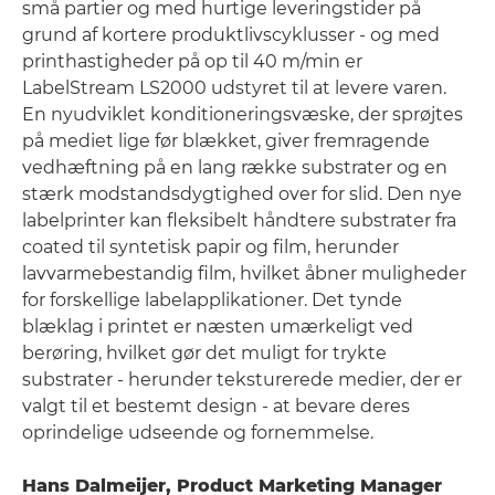
små partier og med hurtige leveringstider på
grund af kortere produktlivscyklusser - og med
printhastigheder på op til 40 m/min er
LabelStream LS2000 udstyret til at levere varen.
En nyudviklet konditioneringsvæske, der sprøjtes
på mediet lige før blækket, giver fremragende
vedhæftning på en lang række substrater og en
stærk modstandsdygtighed over for slid. Den nye
labelprinter kan fleksibelt håndtere substrater fra
coated til syntetisk papir og film, herunder
lavvarmebestandig film, hvilket åbner muligheder
for forskellige labelapplikationer. Det tynde
blæklag i printet er næsten umærkeligt ved
berøring, hvilket gør det muligt for trykte
substrater - herunder teksturerede medier, der er
valgt til et bestemt design - at bevare deres
oprindelige udseende og fornemmelse.
Hans Dalmeijer, Product Marketing Manager