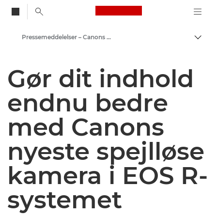
Canon Logo, back to
Pressemeddelelser – Canons pressecenter
Skift
Canon
Gør dit indhold
Presse
endnu bedre
med Canons
nyeste spejlløse
kamera i EOS R-
systemet