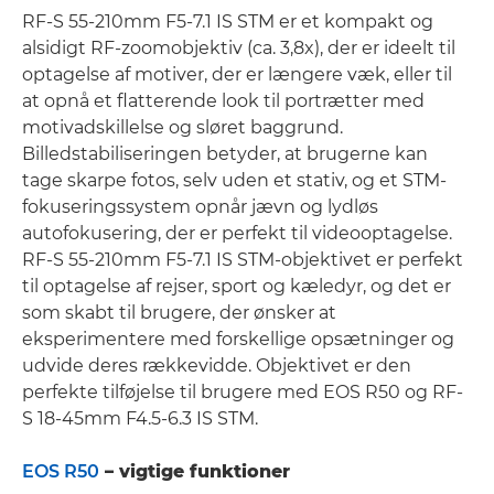
RF-S 55-210mm F5-7.1 IS STM er et kompakt og
alsidigt RF-zoomobjektiv (ca. 3,8x), der er ideelt til
optagelse af motiver, der er længere væk, eller til
at opnå et flatterende look til portrætter med
motivadskillelse og sløret baggrund.
Billedstabiliseringen betyder, at brugerne kan
tage skarpe fotos, selv uden et stativ, og et STM-
fokuseringssystem opnår jævn og lydløs
autofokusering, der er perfekt til videooptagelse.
RF-S 55-210mm F5-7.1 IS STM-objektivet er perfekt
til optagelse af rejser, sport og kæledyr, og det er
som skabt til brugere, der ønsker at
eksperimentere med forskellige opsætninger og
udvide deres rækkevidde. Objektivet er den
perfekte tilføjelse til brugere med EOS R50 og RF-
S 18-45mm F4.5-6.3 IS STM.
EOS R50
– vigtige funktioner