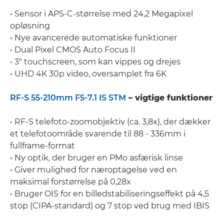
• Sensor i APS-C-størrelse med 24,2 Megapixel
opløsning
• Nye avancerede automatiske funktioner
• Dual Pixel CMOS Auto Focus II
• 3" touchscreen, som kan vippes og drejes
• UHD 4K 30p video, oversamplet fra 6K
RF-S 55-210mm F5-7.1 IS STM
– vigtige funktioner
• RF-S telefoto-zoomobjektiv (ca. 3,8x), der dækker
et telefotoområde svarende til 88 - 336mm i
fullframe-format
• Ny optik, der bruger en PMo asfærisk linse
• Giver mulighed for næroptagelse ved en
maksimal forstørrelse på 0,28x
• Bruger OIS for en billedstabiliseringseffekt på 4,5
stop (CIPA-standard) og 7 stop ved brug med IBIS