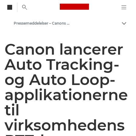
Canon Logo, back to
Pressemeddelelser – Canons pressecenter
Skift
Canon
Canon lancerer
Presse
Auto Tracking-
og Auto Loop-
applikationerne
til
virksomhedens