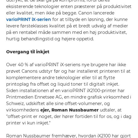
udtrykt, at de skal gå på kompromis, fordi deres
eksisterende teknologier enten præsterer på produktivitet
eller kvalitet, men ikke på begge. Canon lancerede
varioPRINT iX-serien
for at tilbyde en løsning, der kunne
levere førsteklasses kvalitet på et bredt udvalg af medier
på en rentabel måde sammen med en høj produktivitet,
hurtig behandlingstid og højere oppetid.
Overgang til inkjet
Over 40 % af varioPRINT iX-seriens nye brugere har ikke
prøvet Canons udstyr før og har installeret printeren til at
komplementere andre teknologier eller til at flytte
printoplag fra offset og liquid toner til digitalt inkjet.
Siden installationen af en varioPRINT iX2100-printer har
Printmedien Ennetsee AG, en mindre grafisk virksomhed i
Schweiz, udskiftet alle sine offset-volumener, og
virksomhedens
ejer, Roman Nussbaumer
udtaler, at
"offset-print er noget, der hører fortiden til for os, og i dag
printer vi kun inkjet."
Roman Nussbaumer fremhæver, hvordan iX2100 har gjort