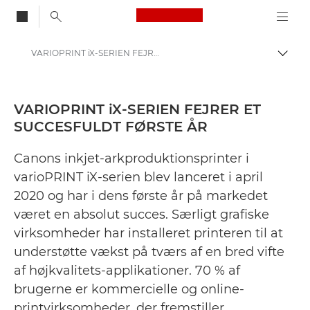
Canon Logo, back to
VARIOPRINT iX-SERIEN FEJRER ET SUCCESFULDT FØRSTE ÅR - Canon Danmarks presse-site
Skift
Canon
Presse
VARIOPRINT iX-SERIEN FEJRER ET
SUCCESFULDT FØRSTE ÅR
Pressemeddelelser – Canons pressecenter
Canons inkjet-arkproduktionsprinter i
varioPRINT iX-serien blev lanceret i april
2020 og har i dens første år på markedet
været en absolut succes. Særligt grafiske
virksomheder har installeret printeren til at
understøtte vækst på tværs af en bred vifte
af højkvalitets-applikationer. 70 % af
brugerne er kommercielle og online-
printvirksomheder, der fremstiller