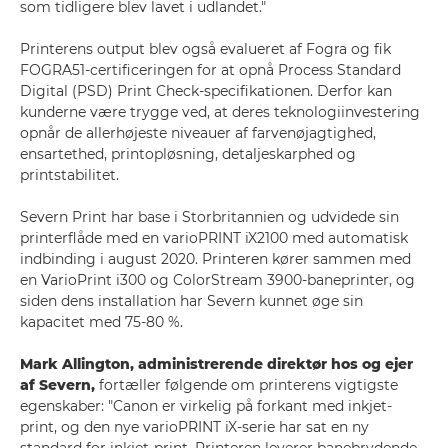
som tidligere blev lavet i udlandet."
Printerens output blev også evalueret af Fogra og fik
FOGRA51-certificeringen for at opnå Process Standard
Digital (PSD) Print Check-specifikationen. Derfor kan
kunderne være trygge ved, at deres teknologiinvestering
opnår de allerhøjeste niveauer af farvenøjagtighed,
ensartethed, printopløsning, detaljeskarphed og
printstabilitet.
Severn Print har base i Storbritannien og udvidede sin
printerflåde med en varioPRINT iX2100 med automatisk
indbinding i august 2020. Printeren kører sammen med
en VarioPrint i300 og ColorStream 3900-baneprinter, og
siden dens installation har Severn kunnet øge sin
kapacitet med 75-80 %.
Mark Allington, administrerende direktør hos og ejer
af Severn,
fortæller følgende om printerens vigtigste
egenskaber: "Canon er virkelig på forkant med inkjet-
print, og den nye varioPRINT iX-serie har sat en ny