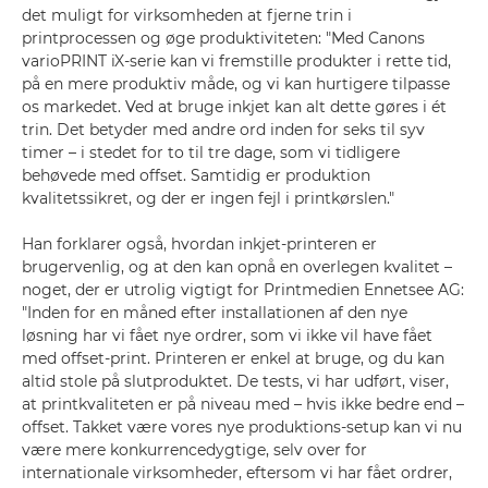
det muligt for virksomheden at fjerne trin i
printprocessen og øge produktiviteten: "Med Canons
varioPRINT iX-serie kan vi fremstille produkter i rette tid,
på en mere produktiv måde, og vi kan hurtigere tilpasse
os markedet. Ved at bruge inkjet kan alt dette gøres i ét
trin. Det betyder med andre ord inden for seks til syv
timer – i stedet for to til tre dage, som vi tidligere
behøvede med offset. Samtidig er produktion
kvalitetssikret, og der er ingen fejl i printkørslen."
Han forklarer også, hvordan inkjet-printeren er
brugervenlig, og at den kan opnå en overlegen kvalitet –
noget, der er utrolig vigtigt for Printmedien Ennetsee AG:
"Inden for en måned efter installationen af den nye
løsning har vi fået nye ordrer, som vi ikke vil have fået
med offset-print. Printeren er enkel at bruge, og du kan
altid stole på slutproduktet. De tests, vi har udført, viser,
at printkvaliteten er på niveau med – hvis ikke bedre end –
offset. Takket være vores nye produktions-setup kan vi nu
være mere konkurrencedygtige, selv over for
internationale virksomheder, eftersom vi har fået ordrer,