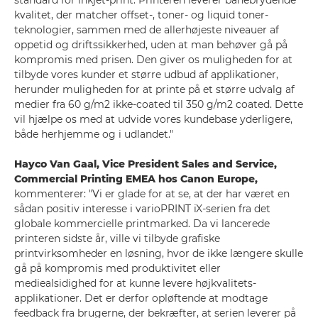
standard for inkjet-print. Printeren leverer banebrydende
kvalitet, der matcher offset-, toner- og liquid toner-
teknologier, sammen med de allerhøjeste niveauer af
oppetid og driftssikkerhed, uden at man behøver gå på
kompromis med prisen. Den giver os muligheden for at
tilbyde vores kunder et større udbud af applikationer,
herunder muligheden for at printe på et større udvalg af
medier fra 60 g/m2 ikke-coated til 350 g/m2 coated. Dette
vil hjælpe os med at udvide vores kundebase yderligere,
både herhjemme og i udlandet."
Hayco Van Gaal, Vice President Sales and Service,
Commercial Printing EMEA hos Canon Europe,
kommenterer: "Vi er glade for at se, at der har været en
sådan positiv interesse i varioPRINT iX-serien fra det
globale kommercielle printmarked. Da vi lancerede
printeren sidste år, ville vi tilbyde grafiske
printvirksomheder en løsning, hvor de ikke længere skulle
gå på kompromis med produktivitet eller
mediealsidighed for at kunne levere højkvalitets-
applikationer. Det er derfor opløftende at modtage
feedback fra brugerne, der bekræfter, at serien leverer på