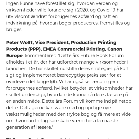
Ingen kunne have forestillet sig, hvordan verden og
virksomheder ville forandre sig i 2020, og Covid-19 har
utvivlsomt ændret forbrugernes adfærd og haft en
indvirkning på, hvordan bøger produceres, fremstilles og
bruges.
Peter Wolff, Vice President, Production Printing
Products (PPP), EMEA Commercial Printing, Canon
Europe
, kommenterer: "Dette års Future Book Forum
afholdes i et år, der har udfordret mange virksomheder i
branchen. De har skullet nulstille deres strategier på kort
sigt og implementeret bæredygtige praksisser for at
overleve i det lange løb. Vi har også set ændringer i
forbrugernes adfærd, hvilket betyder, at virksomheder har
skullet undersøge, hvordan de kunne nå deres læsere på
en anden måde. Dette års Forum vil komme ind på netop
dette. Deltagerne kan være med og opdage nye
vækstmuligheder med den trykte bog og få mere at vide
om, hvordan forlag kan skabe værdi hos den næste
generation af læsere."