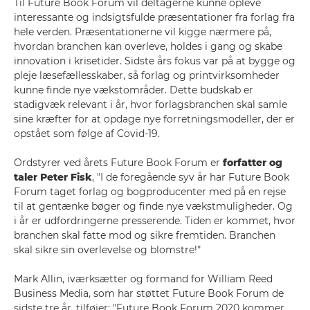
Til Future Book Forum vil deltagerne kunne opleve
interessante og indsigtsfulde præsentationer fra forlag fra
hele verden. Præsentationerne vil kigge nærmere på,
hvordan branchen kan overleve, holdes i gang og skabe
innovation i krisetider. Sidste års fokus var på at bygge og
pleje læsefællesskaber, så forlag og printvirksomheder
kunne finde nye vækstområder. Dette budskab er
stadigvæk relevant i år, hvor forlagsbranchen skal samle
sine kræfter for at opdage nye forretningsmodeller, der er
opstået som følge af Covid-19.
Ordstyrer ved årets Future Book Forum er
forfatter og
taler Peter Fisk
, "I de foregående syv år har Future Book
Forum taget forlag og bogproducenter med på en rejse
til at gentænke bøger og finde nye vækstmuligheder. Og
i år er udfordringerne presserende. Tiden er kommet, hvor
branchen skal fatte mod og sikre fremtiden. Branchen
skal sikre sin overlevelse og blomstre!"
Mark Allin, iværksætter og formand for William Reed
Business Media, som har støttet Future Book Forum de
sidste tre år, tilføjer: "Future Book Forum 2020 kommer