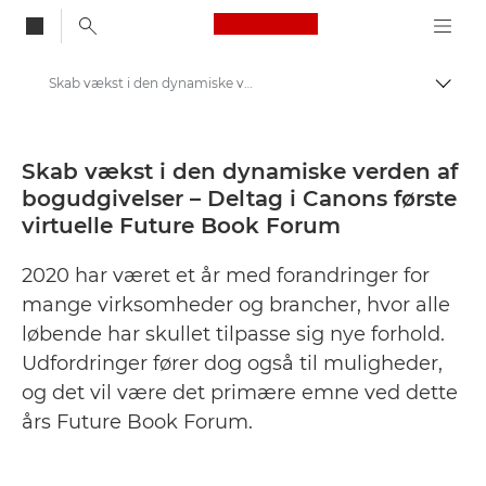
Canon Logo, back to
Skab vækst i den dynamiske verden af bogudgivelser – Deltag i Canons første virtuelle Future Book Forum - Canon Danmarks presse-site
Skift
Canon
Presse
Skab vækst i den dynamiske verden af
bogudgivelser – Deltag i Canons første
Pressemeddelelser – Canons pressecenter
virtuelle Future Book Forum
2020 har været et år med forandringer for
mange virksomheder og brancher, hvor alle
løbende har skullet tilpasse sig nye forhold.
Udfordringer fører dog også til muligheder,
og det vil være det primære emne ved dette
års Future Book Forum.