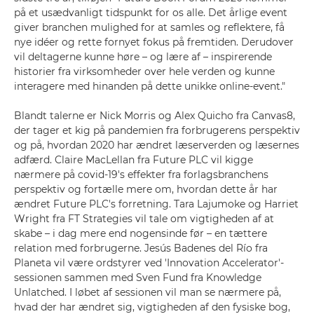
på et usædvanligt tidspunkt for os alle. Det årlige event
giver branchen mulighed for at samles og reflektere, få
nye idéer og rette fornyet fokus på fremtiden. Derudover
vil deltagerne kunne høre – og lære af – inspirerende
historier fra virksomheder over hele verden og kunne
interagere med hinanden på dette unikke online-event."
Blandt talerne er Nick Morris og Alex Quicho fra Canvas8,
der tager et kig på pandemien fra forbrugerens perspektiv
og på, hvordan 2020 har ændret læserverden og læsernes
adfærd. Claire MacLellan fra Future PLC vil kigge
nærmere på covid-19's effekter fra forlagsbranchens
perspektiv og fortælle mere om, hvordan dette år har
ændret Future PLC's forretning. Tara Lajumoke og Harriet
Wright fra FT Strategies vil tale om vigtigheden af at
skabe – i dag mere end nogensinde før – en tættere
relation med forbrugerne. Jesús Badenes del Río fra
Planeta vil være ordstyrer ved 'Innovation Accelerator'-
sessionen sammen med Sven Fund fra Knowledge
Unlatched. I løbet af sessionen vil man se nærmere på,
hvad der har ændret sig, vigtigheden af den fysiske bog,