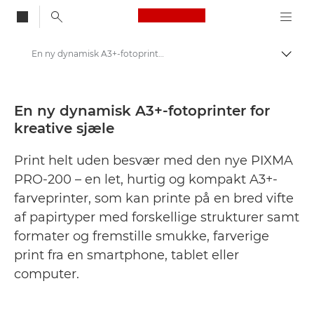
Canon Logo, back to
En ny dynamisk A3+-fotoprinter for kreative sjæle - Canon Danmarks presse-site
Skift
Canon
Presse
En ny dynamisk A3+-fotoprinter for
kreative sjæle
Pressemeddelelser – Canons pressecenter
Print helt uden besvær med den nye PIXMA
PRO-200 – en let, hurtig og kompakt A3+-
farveprinter, som kan printe på en bred vifte
af papirtyper med forskellige strukturer samt
formater og fremstille smukke, farverige
print fra en smartphone, tablet eller
computer.