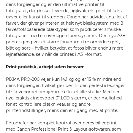
dens forgænger og er den ultimative printer til
fotografer, der ønsker levende, højkvalitets-print til f.eks.
gaver eller kunst til væggen. Canon har udvidet antallet af
farver, der giver printeren et helt nyt blæksystem med 8
farvestofsbaserede blæktyper, som producerer smukke
fotografier med en overlegen farvedynamik. Den nye A3+-
printer gengiver et større farverum i tre områder: rødt,
blåt og sort – hvilket betyder, at fotos bliver endnu mere
iøjnefaldende, selv når de printes i A3+-format.
Print praktisk, arbejd uden besvær
PIXMA PRO-200 vejer kun 14,1 kg og er 15 % mindre end
dens forgænger, hvilket gør den til den perfekte ledsager
til skrivebordet derhjemme eller et lille studie. Med den
nye, praktisk indbygget 3" LCD-skærm, er der mulighed
for at kontrollere blækniveauer og andre
printerindstillinger, mens den er i gang med at printe.
Fotografer har komplet kontrol over deres billedprint
med Canon Professional Print & Layout-softwaren, som