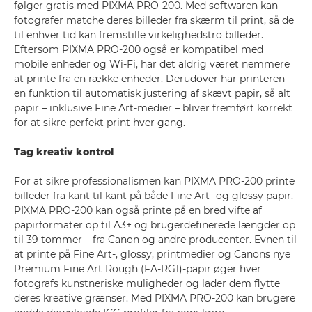
følger gratis med PIXMA PRO-200. Med softwaren kan
fotografer matche deres billeder fra skærm til print, så de
til enhver tid kan fremstille virkelighedstro billeder.
Eftersom PIXMA PRO-200 også er kompatibel med
mobile enheder og Wi-Fi, har det aldrig været nemmere
at printe fra en række enheder. Derudover har printeren
en funktion til automatisk justering af skævt papir, så alt
papir – inklusive Fine Art-medier – bliver fremført korrekt
for at sikre perfekt print hver gang.
Tag kreativ kontrol
For at sikre professionalismen kan PIXMA PRO-200 printe
billeder fra kant til kant på både Fine Art- og glossy papir.
PIXMA PRO-200 kan også printe på en bred vifte af
papirformater op til A3+ og brugerdefinerede længder op
til 39 tommer – fra Canon og andre producenter. Evnen til
at printe på Fine Art-, glossy, printmedier og Canons nye
Premium Fine Art Rough (FA-RG1)-papir øger hver
fotografs kunstneriske muligheder og lader dem flytte
deres kreative grænser. Med PIXMA PRO-200 kan brugere