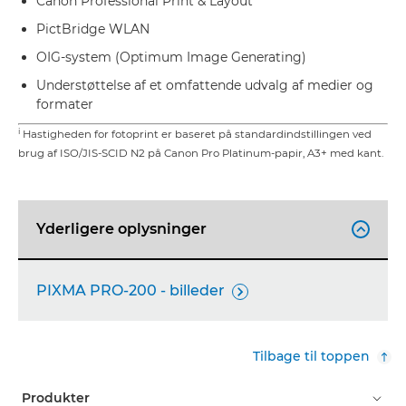
Canon Professional Print & Layout
PictBridge WLAN
OIG-system (Optimum Image Generating)
Understøttelse af et omfattende udvalg af medier og
formater
i
Hastigheden for fotoprint er baseret på standardindstillingen ved
brug af ISO/JIS-SCID N2 på Canon Pro Platinum-papir, A3+ med kant.
Yderligere oplysninger

PIXMA PRO-200 - billeder

Tilbage til toppen
Produkter