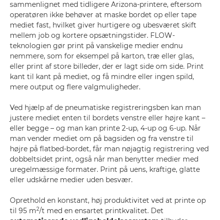
sammenlignet med tidligere Arizona-printere, eftersom
operatøren ikke behøver at maske bordet op eller tape
mediet fast, hvilket giver hurtigere og ubesværet skift
mellem job og kortere opsætningstider. FLOW-
teknologien gør print på vanskelige medier endnu
nemmere, som for eksempel på karton, træ eller glas,
eller print af store billeder, der er lagt side om side. Print
kant til kant på mediet, og få mindre eller ingen spild,
mere output og flere valgmuligheder.
Ved hjælp af de pneumatiske registreringsben kan man
justere mediet enten til bordets venstre eller højre kant –
eller begge – og man kan printe 2-up, 4-up og 6-up. Når
man vender mediet om på bagsiden og fra venstre til
højre på flatbed-bordet, får man nøjagtig registrering ved
dobbeltsidet print, også når man benytter medier med
uregelmæssige formater. Print på uens, kraftige, glatte
eller udskårne medier uden besvær.
Oprethold en konstant, høj produktivitet ved at printe op
2
til 95 m
/t med en ensartet printkvalitet. Det