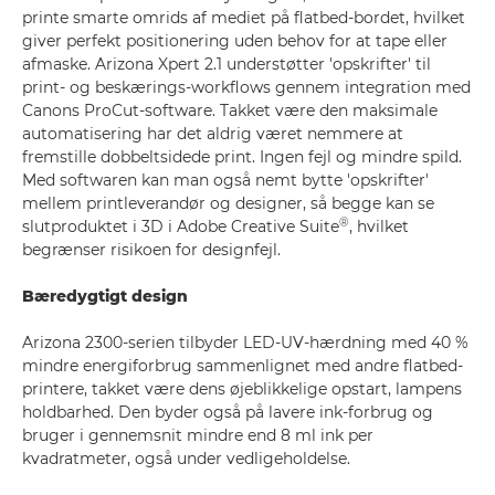
printe smarte omrids af mediet på flatbed-bordet, hvilket
giver perfekt positionering uden behov for at tape eller
afmaske. Arizona Xpert 2.1 understøtter 'opskrifter' til
print- og beskærings-workflows gennem integration med
Canons ProCut-software. Takket være den maksimale
automatisering har det aldrig været nemmere at
fremstille dobbeltsidede print. Ingen fejl og mindre spild.
Med softwaren kan man også nemt bytte 'opskrifter'
mellem printleverandør og designer, så begge kan se
®
slutproduktet i 3D i Adobe Creative Suite
, hvilket
begrænser risikoen for designfejl.
Bæredygtigt design
Arizona 2300-serien tilbyder LED-UV-hærdning med 40 %
mindre energiforbrug sammenlignet med andre flatbed-
printere, takket være dens øjeblikkelige opstart, lampens
holdbarhed. Den byder også på lavere ink-forbrug og
bruger i gennemsnit mindre end 8 ml ink per
kvadratmeter, også under vedligeholdelse.