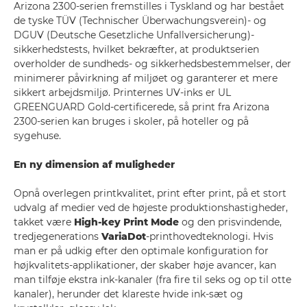
Arizona 2300-serien fremstilles i Tyskland og har bestået
de tyske TÜV (Technischer Überwachungsverein)- og
DGUV (Deutsche Gesetzliche Unfallversicherung)-
sikkerhedstests, hvilket bekræfter, at produktserien
overholder de sundheds- og sikkerhedsbestemmelser, der
minimerer påvirkning af miljøet og garanterer et mere
sikkert arbejdsmiljø. Printernes UV-inks er UL
GREENGUARD Gold-certificerede, så print fra Arizona
2300-serien kan bruges i skoler, på hoteller og på
sygehuse.
En ny dimension af muligheder
Opnå overlegen printkvalitet, print efter print, på et stort
udvalg af medier ved de højeste produktionshastigheder,
takket være
High-key Print Mode
og den prisvindende,
tredjegenerations
VariaDot
-printhovedteknologi. Hvis
man er på udkig efter den optimale konfiguration for
højkvalitets-applikationer, der skaber høje avancer, kan
man tilføje ekstra ink-kanaler (fra fire til seks og op til otte
kanaler), herunder det klareste hvide ink-sæt og