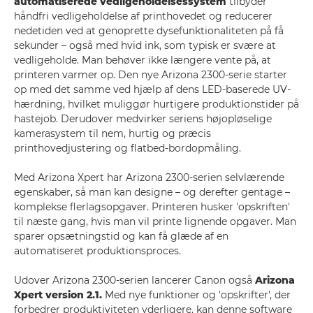
automatiserede vedligeholdelsessystem
tilbyder
håndfri vedligeholdelse af printhovedet og reducerer
nedetiden ved at genoprette dysefunktionaliteten på få
sekunder – også med hvid ink, som typisk er svære at
vedligeholde. Man behøver ikke længere vente på, at
printeren varmer op. Den nye Arizona 2300-serie starter
op med det samme ved hjælp af dens LED-baserede UV-
hærdning, hvilket muliggør hurtigere produktionstider på
hastejob. Derudover medvirker seriens højopløselige
kamerasystem til nem, hurtig og præcis
printhovedjustering og flatbed-bordopmåling.
Med Arizona Xpert har Arizona 2300-serien selvlærende
egenskaber, så man kan designe – og derefter gentage –
komplekse flerlagsopgaver. Printeren husker 'opskriften'
til næste gang, hvis man vil printe lignende opgaver. Man
sparer opsætningstid og kan få glæde af en
automatiseret produktionsproces.
Udover Arizona 2300-serien lancerer Canon også
Arizona
Xpert version 2.1.
Med nye funktioner og 'opskrifter', der
forbedrer produktiviteten yderligere, kan denne software