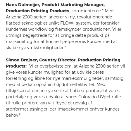
Hans Dalmeijer, Produkt Marketing Manager,
Production Printing Products
, kommenterer: " Med
Arizona 2300-serien lancerer vi ny, revolutionerende
flatbed-teknologi: et unikt FLOW- system, der forenkler
kundernes workflow og fremskynder produktionen. Vi er
utroligt begejstrede for at bringe dette produkt på
markedet og for at kunne hjælpe vores kunder med at
skabe nye vækstmuligheder."
Simon Brejner, Country Director, Production Printing
Products:
"Vi er overbeviste om, at Arizona 2300-serien vil
give vores kunder mulighed for at udvikle deres
forretning og åbne for nye markedsmuligheder, samtidig
med at de kan opnå en høj driftseffektivitet. Med
tilføjelsen af denne nye serie af flatbed-printere til vores
portefølje og vores udvalg af vores Colorado UVgel-rulle-
til-rulle-printere kan vi tilbyde et udvalg af
storformatløsninger, der imødekommer enhver kundes
behov."