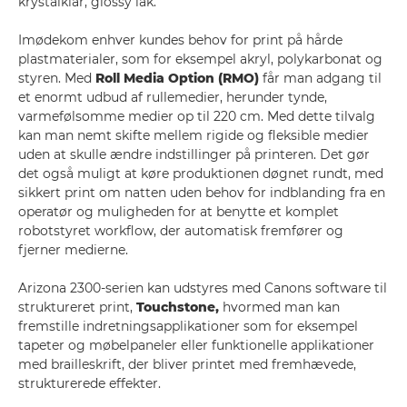
krystalklar, glossy lak.
Imødekom enhver kundes behov for print på hårde
plastmaterialer, som for eksempel akryl, polykarbonat og
styren. Med
Roll Media Option (RMO)
får man adgang til
et enormt udbud af rullemedier, herunder tynde,
varmefølsomme medier op til 220 cm. Med dette tilvalg
kan man nemt skifte mellem rigide og fleksible medier
uden at skulle ændre indstillinger på printeren. Det gør
det også muligt at køre produktionen døgnet rundt, med
sikkert print om natten uden behov for indblanding fra en
operatør og muligheden for at benytte et komplet
robotstyret workflow, der automatisk fremfører og
fjerner medierne.
Arizona 2300-serien kan udstyres med Canons software til
struktureret print,
Touchstone,
hvormed man kan
fremstille indretningsapplikationer som for eksempel
tapeter og møbelpaneler eller funktionelle applikationer
med brailleskrift, der bliver printet med fremhævede,
strukturerede effekter.