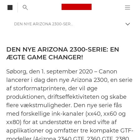
Canon Logo, back to
DEN NYE ARIZONA 2300-SERIE: EN ÆGTE GAME CHANGER! - Canon Danmarks presse-site
Skift
Canon
Presse
DEN NYE ARIZONA 2300-SERIE: EN
ÆGTE GAME CHANGER!
Pressemeddelelser – Canons pressecenter
Søborg, den 1. september 2020 – Canon
lancerer i dag den nye Arizona 2300, en serie
af storformatprintere, der vil øge
produktionen, driftseffektiviteten og skabe
flere vækstmuligheder. Den nye serie fås
med forskellige ink-kanaler (xx40, xx60 og
xx80) for at understøtte en bred vifte af
applikationer og omfatter tre kompakte GTF-
modeller (Arizona 2340 GTF, 2360 GTF, 2380