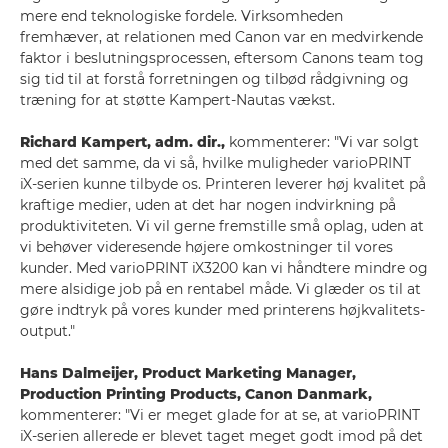
mere end teknologiske fordele. Virksomheden
fremhæver, at relationen med Canon var en medvirkende
faktor i beslutningsprocessen, eftersom Canons team tog
sig tid til at forstå forretningen og tilbød rådgivning og
træning for at støtte Kampert-Nautas vækst.
Richard Kampert, adm. dir.,
kommenterer: "Vi var solgt
med det samme, da vi så, hvilke muligheder varioPRINT
iX-serien kunne tilbyde os. Printeren leverer høj kvalitet på
kraftige medier, uden at det har nogen indvirkning på
produktiviteten. Vi vil gerne fremstille små oplag, uden at
vi behøver videresende højere omkostninger til vores
kunder. Med varioPRINT iX3200 kan vi håndtere mindre og
mere alsidige job på en rentabel måde. Vi glæder os til at
gøre indtryk på vores kunder med printerens højkvalitets-
output."
Hans Dalmeijer, Product Marketing Manager,
Production Printing Products, Canon Danmark,
kommenterer: "Vi er meget glade for at se, at varioPRINT
iX-serien allerede er blevet taget meget godt imod på det