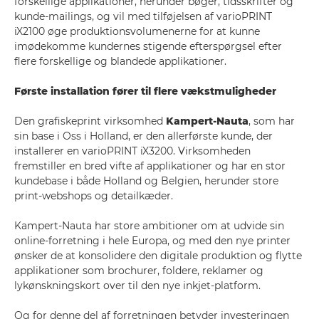
forskellige applikationer, herunder bøger, tidsskrifter og
kunde-mailings, og vil med tilføjelsen af varioPRINT
iX2100 øge produktionsvolumenerne for at kunne
imødekomme kundernes stigende efterspørgsel efter
flere forskellige og blandede applikationer.
Første installation fører til flere vækstmuligheder
Den grafiskeprint virksomhed
Kampert-Nauta
, som har
sin base i Oss i Holland, er den allerførste kunde, der
installerer en varioPRINT iX3200. Virksomheden
fremstiller en bred vifte af applikationer og har en stor
kundebase i både Holland og Belgien, herunder store
print-webshops og detailkæder.
Kampert-Nauta har store ambitioner om at udvide sin
online-forretning i hele Europa, og med den nye printer
ønsker de at konsolidere den digitale produktion og flytte
applikationer som brochurer, foldere, reklamer og
lykønskningskort over til den nye inkjet-platform.
Og for denne del af forretningen betyder investeringen