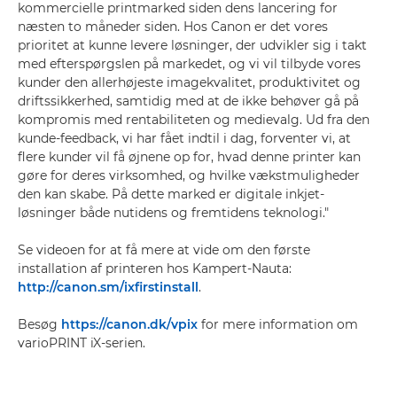
kommercielle printmarked siden dens lancering for
næsten to måneder siden. Hos Canon er det vores
prioritet at kunne levere løsninger, der udvikler sig i takt
med efterspørgslen på markedet, og vi vil tilbyde vores
kunder den allerhøjeste imagekvalitet, produktivitet og
driftssikkerhed, samtidig med at de ikke behøver gå på
kompromis med rentabiliteten og medievalg. Ud fra den
kunde-feedback, vi har fået indtil i dag, forventer vi, at
flere kunder vil få øjnene op for, hvad denne printer kan
gøre for deres virksomhed, og hvilke vækstmuligheder
den kan skabe. På dette marked er digitale inkjet-
løsninger både nutidens og fremtidens teknologi."
Se videoen for at få mere at vide om den første
installation af printeren hos Kampert-Nauta:
http://canon.sm/ixfirstinstall
.
Besøg
https://canon.dk/vpix
for mere information om
varioPRINT iX-serien.