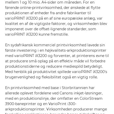
mellem 1 og 10 mio. A4-sider om måneden. For en
førende online-printvirksomhed, der ønskede at flytte
produktionen af enheder fra andre fabrikanter til
varioPRINT iX3200 på en af sine europæiske anlæg, var
kvalitet en af de vigtigste faktorer, og virksomheden blev
imponeret over de offset-lignende standarder, som
varioPRINT iX3200 kunne fremstille.
En sydafrikansk kommerciel printvirksomhed lavede sin
første investering i en højkvalitets-arkproduktionsprinter
med varioPRINT iX3200 og forventer, at printerens evne til
at producere små oplag på en effektiv måde vil forbedre
produktionstiderne og reducere mediespild betydeligt.
Med henblik på produktivitet spillede varioPRINT iX3200's
brugervenlighed og fleksibilitet også en vigtig rolle.
En printvirksomhed med base i Storbritannien har
allerede oplevet fordelene ved Canons inkjet-løsninger,
med en produktionslinje, der omfatter en ColorStream
3900-baneprinter og en VarioPrint i300-
arkproduktionsprinter. Virksomheden producerer mange