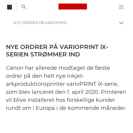
Canon Logo, back to
NYE ORDRER PÅ VARIOPRINT iX-SERIEN STRØMMER IND - Canon Danmarks presse-site
Skift
Canon
Presse
NYE ORDRER PÅ VARIOPRINT iX-
SERIEN STRØMMER IND
Pressemeddelelser – Canons pressecenter
Canon har allerede modtaget de første
ordrer på den helt nye inkjet-
arkproduktionsprinter varioPRINT iX-serie,
som blev lanceret den 1. april 2020. Printeren
vil blive installeret hos forskellige kunder
rundt om i Europa i de kommende måneder.