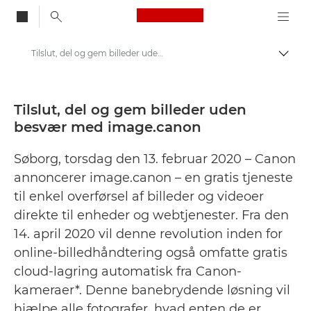
Canon Logo, back to
Tilslut, del og gem billeder uden besvær med image.canon - Canon Danmarks presse-site
Skift
Canon
Presse
Tilslut, del og gem billeder uden
besvær med image.canon
Pressemeddelelser – Canons pressecenter
Søborg, torsdag den 13. februar 2020 – Canon
annoncerer image.canon – en gratis tjeneste
til enkel overførsel af billeder og videoer
direkte til enheder og webtjenester. Fra den
14. april 2020 vil denne revolution inden for
online-billedhåndtering også omfatte gratis
cloud-lagring automatisk fra Canon-
kameraer*. Denne banebrydende løsning vil
hjælpe alle fotografer, hvad enten de er