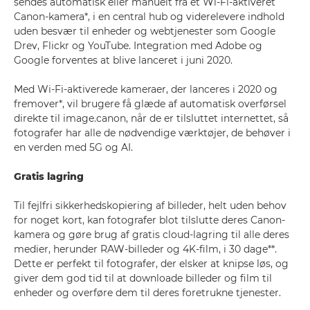
sendes automatisk eller manuelt fra et Wi-Fi-aktiveret
Canon-kamera*, i en central hub og viderelevere indhold
uden besvær til enheder og webtjenester som Google
Drev, Flickr og YouTube. Integration med Adobe og
Google forventes at blive lanceret i juni 2020.
Med Wi-Fi-aktiverede kameraer, der lanceres i 2020 og
fremover*, vil brugere få glæde af automatisk overførsel
direkte til image.canon, når de er tilsluttet internettet, så
fotografer har alle de nødvendige værktøjer, de behøver i
en verden med 5G og AI.
Gratis lagring
Til fejlfri sikkerhedskopiering af billeder, helt uden behov
for noget kort, kan fotografer blot tilslutte deres Canon-
kamera og gøre brug af gratis cloud-lagring til alle deres
medier, herunder RAW-billeder og 4K-film, i 30 dage**.
Dette er perfekt til fotografer, der elsker at knipse løs, og
giver dem god tid til at downloade billeder og film til
enheder og overføre dem til deres foretrukne tjenester.