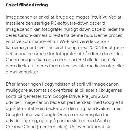
Enkel filhåndtering
image.canon er enkel at bruge og meget intuitivt. Ved at
installere den særlige PC-software-downloader til
image.canon kan fotografer hurtigt downloade billeder fra
deres Canon-kamera direkte fra denne hub. Denne proces
vil blive automatiseret for Wi-Fi-aktiverede Canon-
kameraer, der bliver lanceret fra og med 2020*, for at gøre
det endnu nemmere for fotografer at håndtere deres filer.
Canon-brugere kan også nemt sortere billeder og dele
dem direkte til deres foretrukne sociale mediekanaler eller
e-mailkontakter.
Efter lanceringen i begyndelsen af april vil image.canon
muliggøre automatisk overførsel af billeder til brugernes
konti på tjenester som Google Drive. Fra juni 2020
udvider image.canon både sit partnerskab med Google til
også at omfatte en back-up af den originale kvalitet med
Google Fotos via Google One, en medlemsplan for
udvidet lagring, og også partnerskabet med Adobe
Creative Cloud (medlemsplan). Ud over automatisk