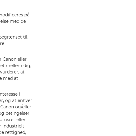
modificeres på
melse med de
egrænset til,
re
 Canon eller
det mellem dig,
vurderer, at
re med at
nteresse i
r, og at enhver
 Canon og/eller
og betingelser
domsret eller
 industrielt
e rettighed,