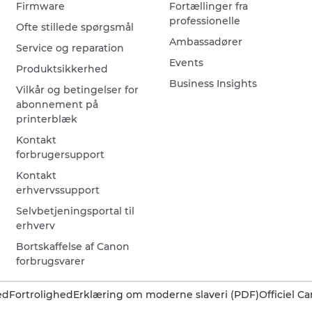
Firmware
Fortællinger fra
professionelle
Ofte stillede spørgsmål
Ambassadører
Service og reparation
Events
Produktsikkerhed
Business Insights
Vilkår og betingelser for
abonnement på
printerblæk
Kontakt
forbrugersupport
Kontakt
erhvervssupport
Selvbetjeningsportal til
erhverv
Bortskaffelse af Canon
forbrugsvarer
ed
Fortrolighed
Erklæring om moderne slaveri (PDF)
Officiel 