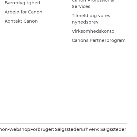
Canon Professional
Bæredygtighed
Services
Arbejd for Canon
Tilmeld dig vores
Kontakt Canon
nyhedsbrev
Virksomhedskonto
Canons Partnerprogram
Canon-webshop
Forbruger: Salgssteder
Erhverv: Salgssteder