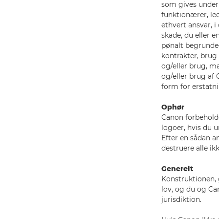
som gives under 
funktionærer, led
ethvert ansvar, i
skade, du eller 
pønalt begrundede
kontrakter, brug
og/eller brug, m
og/eller brug af
form for erstatn
Ophør
Canon forbeholde
logoer, hvis du u
Efter en sådan a
destruere alle i
Generelt
Konstruktionen, 
lov, og du og C
jurisdiktion.