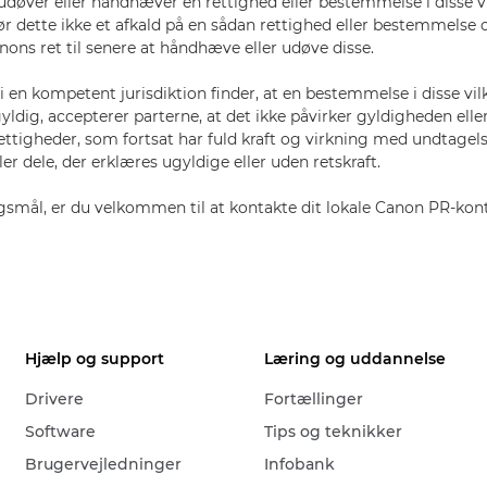
udøver eller håndhæver en rettighed eller bestemmelse i disse v
ør dette ikke et afkald på en sådan rettighed eller bestemmelse 
ons ret til senere at håndhæve eller udøve disse.
i en kompetent jurisdiktion finder, at en bestemmelse i disse vil
yldig, accepterer parterne, at det ikke påvirker gyldigheden eller
rettigheder, som fortsat har fuld kraft og virkning med undtagels
r dele, der erklæres ugyldige eller uden retskraft.
gsmål, er du velkommen til at kontakte dit lokale Canon PR-kont
Hjælp og support
Læring og uddannelse
Drivere
Fortællinger
Software
Tips og teknikker
Brugervejledninger
Infobank