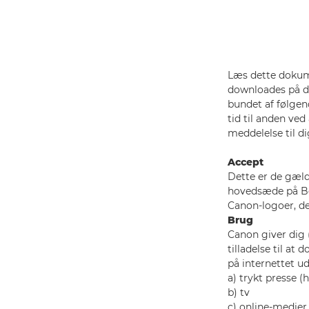
Læs dette dokume
downloades på de
bundet af følgend
tid til anden ve
meddelelse til di
Accept
Dette er de gæld
hovedsæde på Bov
Canon-logoer, d
Brug
Canon giver dig 
tilladelse til a
på internettet u
a) trykt presse 
b) tv
c) online-medier