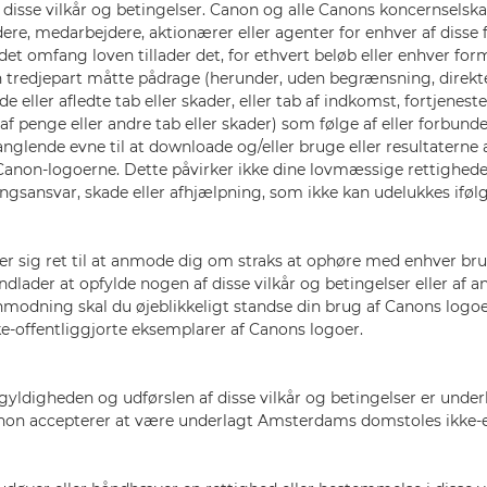
disse vilkår og betingelser. Canon og alle Canons koncernselsk
ere, medarbejdere, aktionærer eller agenter for enhver af disse f
 det omfang loven tillader det, for ethvert beløb eller enhver form
en tredjepart måtte pådrage (herunder, uden begrænsning, direkte
 eller afledte tab eller skader, eller tab af indkomst, fortjeneste
 af penge eller andre tab eller skader) som følge af eller forbu
anglende evne til at downloade og/eller bruge eller resultaterne
 Canon-logoerne. Dette påvirker ikke dine lovmæssige rettighede
ingsansvar, skade eller afhjælpning, som ikke kan udelukkes iføl
r sig ret til at anmode dig om straks at ophøre med enhver br
ndlader at opfylde nogen af disse vilkår og betingelser eller af a
nmodning skal du øjeblikkeligt standse din brug af Canons lo
kke-offentliggjorte eksemplarer af Canons logoer.
gyldigheden og udførslen af disse vilkår og betingelser er under
anon accepterer at være underlagt Amsterdams domstoles ikke-e