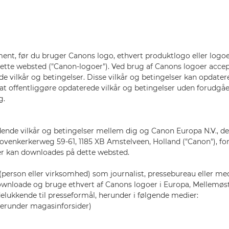
nt, før du bruger Canons logo, ethvert produktlogo eller logoe
tte websted ("Canon-logoer"). Ved brug af Canons logoer accep
e vilkår og betingelser. Disse vilkår og betingelser kan opdater
d at offentliggøre opdaterede vilkår og betingelser uden forudgå
g.
ende vilkår og betingelser mellem dig og Canon Europa N.V., der
enkerkerweg 59-61, 1185 XB Amstelveen, Holland ("Canon"), for
er kan downloades på dette websted.
(person eller virksomhed) som journalist, pressebureau eller me
t downloade og bruge ethvert af Canons logoer i Europa, Mellemøs
delukkende til presseformål, herunder i følgende medier:
(herunder magasinforsider)