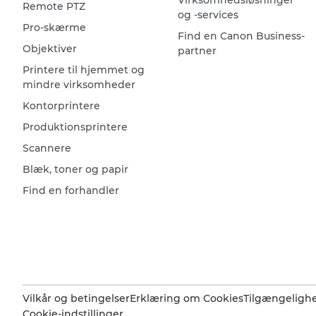
Virksomhedsløsninger
Remote PTZ
og -services
Pro-skærme
Find en Canon Business-
Objektiver
partner
Printere til hjemmet og
mindre virksomheder
Kontorprintere
Produktionsprintere
Scannere
Blæk, toner og papir
Find en forhandler
Vilkår og betingelser
Erklæring om Cookies
Tilgængeligh
Cookie-indstillinger