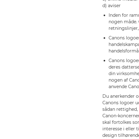
d) aviser
Inden for ram
nogen måde. C
retningslinjer
Canons logoer
handelskampag
handelsformå
Canons logoer
deres datterse
din virksomhe
nogen af Cano
anvende Cano
Du anerkender og
Canons logoer ud
sådan rettighed,
Canon-koncernen.
skal fortolkes so
interesse i eller
design tilhøren