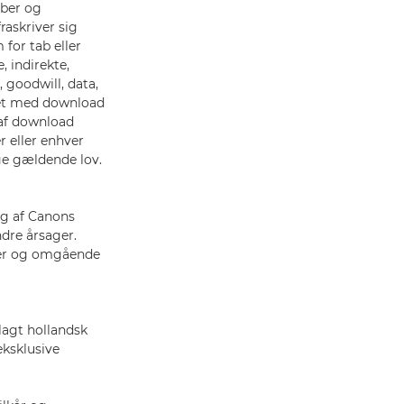
aber og
raskriver sig
 for tab eller
, indirekte,
, goodwill, data,
ndet med download
 af download
r eller enhver
ge gældende lov.
ug af Canons
ndre årsager.
goer og omgående
lagt hollandsk
ksklusive