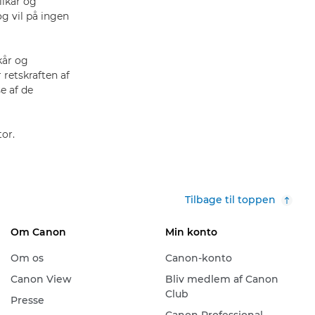
ilkår og
og vil på ingen
kår og
 retskraften af
e af de
or.
Tilbage til toppen
Om Canon
Min konto
Om os
Canon-konto
Canon View
Bliv medlem af Canon
Club
Presse