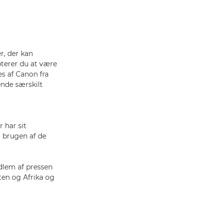
r, der kan
terer du at være
es af Canon fra
ende særskilt
 har sit
 brugen af de
dlem af pressen
ten og Afrika og