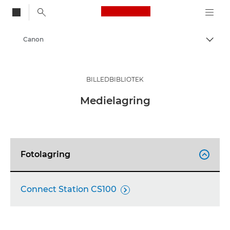
Canon Logo, back to
Canon
Skift
BILLEDBIBLIOTEK
Medielagring
Fotolagring

Connect Station CS100
