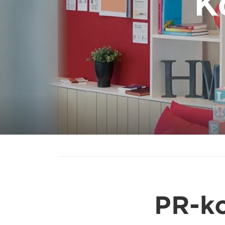
K
PR-ko