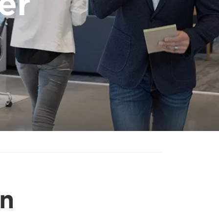
er
on