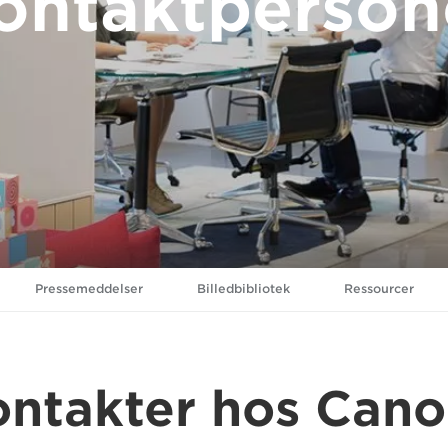
ontaktperson
Pressemeddelser
Billedbibliotek
Ressourcer
ntakter hos Can