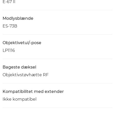
E-67 II
Modlysblænde
ES-73B
Objektivetui/-pose
LP1116
Bageste dæksel
Objektivstøvhætte RF
Kompatibilitet med extender
Ikke kompatibel