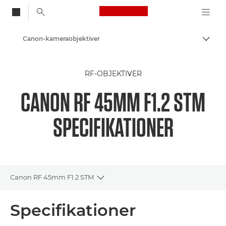
Canon Logo, back to
Canon-kameraobjektiver
Skift
Canon
RF-OBJEKTIVER
CANON RF 45MM F1.2 STM
SPECIFIKATIONER
Canon RF 45mm F1.2 STM
Toggle breadcrumbs
Oversigt
Specifikationer