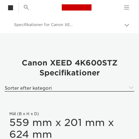
Canon Logo, back t
Specifikationer for Canon XEED 4K600STZ
Skift
brød
Canon
Canon XEED 4K600STZ
Canon XEED 4K600STZ
Specifikationer
Sorter efter kategori
Mål (B x H x D)
559 mm x 201 mm x
624 mm