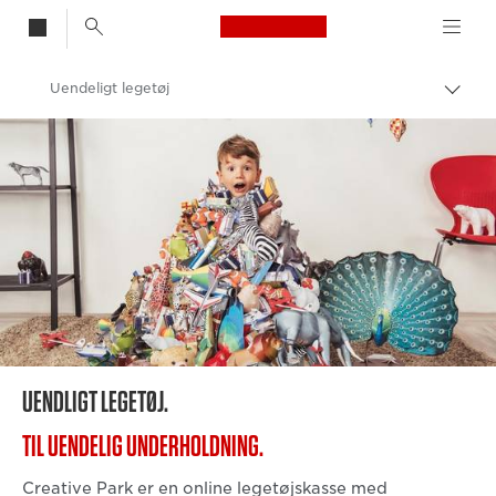
Canon Logo, back t
Uendeligt legetøj
Skift
brød
Canon
UENDLIGT LEGETØJ.
TIL UENDELIG UNDERHOLDNING.
Creative Park er en online legetøjskasse med