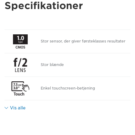
Specifikationer
Stor sensor, der giver førsteklasses resultater
Stor blænde
Enkel touchscreen-betjening
Vis alle