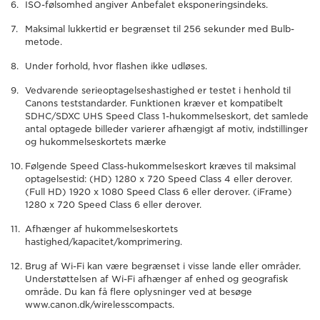
ISO-følsomhed angiver Anbefalet eksponeringsindeks.
Maksimal lukkertid er begrænset til 256 sekunder med Bulb-
metode.
Under forhold, hvor flashen ikke udløses.
Vedvarende serieoptagelseshastighed er testet i henhold til
Canons teststandarder. Funktionen kræver et kompatibelt
SDHC/SDXC UHS Speed Class 1-hukommelseskort, det samlede
antal optagede billeder varierer afhængigt af motiv, indstillinger
og hukommelseskortets mærke
Følgende Speed Class-hukommelseskort kræves til maksimal
optagelsestid: (HD) 1280 x 720 Speed Class 4 eller derover.
(Full HD) 1920 x 1080 Speed Class 6 eller derover. (iFrame)
1280 x 720 Speed Class 6 eller derover.
Afhænger af hukommelseskortets
hastighed/kapacitet/komprimering.
Brug af Wi-Fi kan være begrænset i visse lande eller områder.
Understøttelsen af Wi-Fi afhænger af enhed og geografisk
område. Du kan få flere oplysninger ved at besøge
www.canon.dk/wirelesscompacts.