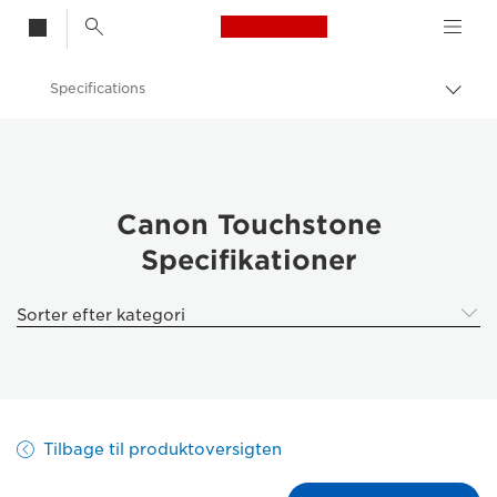
Canon Logo, back t
Specifications
Skift
brød
Canon
Løsninger og services
Erhvervsprodukter
Canon Touchstone
Specifikationer
Software til erhverv
Canon Touchstone – Printere til erhverv
Sorter efter kategori
Tilbage til produktoversigten