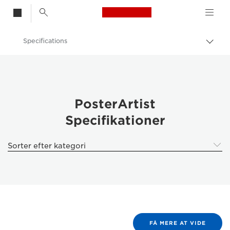
Canon Logo, back t
Specifications
Skift
brød
Canon
Løsninger og services
Erhvervsprodukter
PosterArtist
Specifikationer
Software til erhverv
Canon PosterArtist – software til erhverv
Sorter efter kategori
FÅ MERE AT VIDE