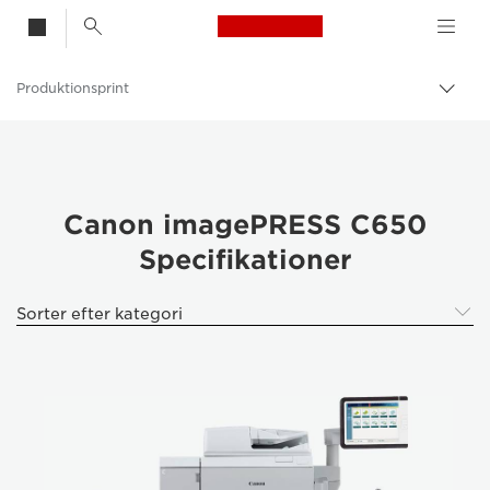
Canon Logo, back t
Produktionsprint
Skift
brød
Canon
Løsninger og services
Erhvervsprodukter
Canon imagePRESS C650
Specifikationer
Sorter efter kategori