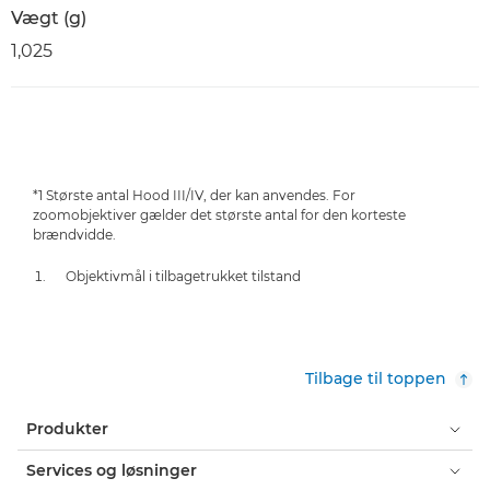
Vægt (g)
1,025
*1 Største antal Hood III/IV, der kan anvendes. For
zoomobjektiver gælder det største antal for den korteste
brændvidde.
Objektivmål i tilbagetrukket tilstand
Tilbage til toppen
Produkter
Services og løsninger