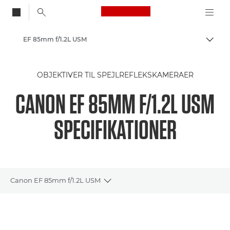
Canon Logo, back to
EF 85mm f/1.2L USM
Skift
Canon
OBJEKTIVER TIL SPEJLREFLEKSKAMERAER
CANON EF 85MM F/1.2L USM
SPECIFIKATIONER
Canon EF 85mm f/1.2L USM
Toggle breadcrumbs
Oversigt