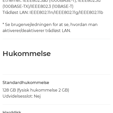
Ethernet: IEEE802.3ab (1000BASE-T), IEEE802.3u
(100BASE-TX)/IEEE802.3 (10BASE-T)
Trådløst LAN: IEEE802.11n/IEEE802.11g/IEEE802.11b
* Se brugervejledningen for at se, hvordan man
aktiverer/deaktiverer trådløst LAN.
Hukommelse
Standardhukommelse
128 GB (fysisk hukommelse 2 GB)
Udvidelsesslot: Nej
Harddisk