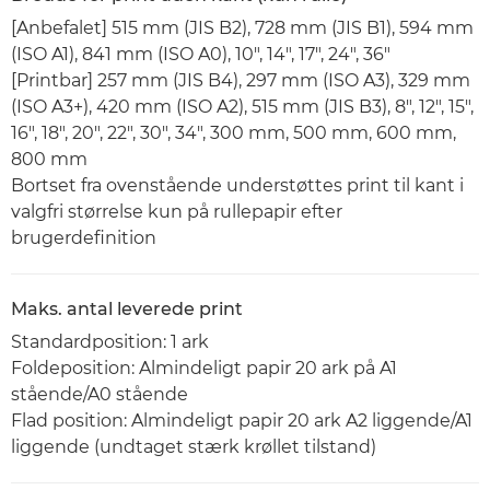
[Anbefalet] 515 mm (JIS B2), 728 mm (JIS B1), 594 mm
(ISO A1), 841 mm (ISO A0), 10", 14", 17", 24", 36"
[Printbar] 257 mm (JIS B4), 297 mm (ISO A3), 329 mm
(ISO A3+), 420 mm (ISO A2), 515 mm (JIS B3), 8", 12", 15",
16", 18", 20", 22", 30", 34", 300 mm, 500 mm, 600 mm,
800 mm
Bortset fra ovenstående understøttes print til kant i
valgfri størrelse kun på rullepapir efter
brugerdefinition
Maks. antal leverede print
Standardposition: 1 ark
Foldeposition: Almindeligt papir 20 ark på A1
stående/A0 stående
Flad position: Almindeligt papir 20 ark A2 liggende/A1
liggende (undtaget stærk krøllet tilstand)