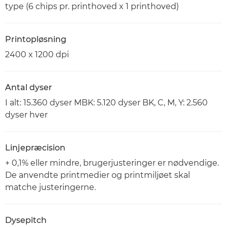
type (6 chips pr. printhoved x 1 printhoved)
Printopløsning
2400 x 1200 dpi
Antal dyser
I alt: 15.360 dyser MBK: 5.120 dyser BK, C, M, Y: 2.560
dyser hver
Linjepræcision
+ 0,1% eller mindre, brugerjusteringer er nødvendige.
De anvendte printmedier og printmiljøet skal
matche justeringerne.
Dysepitch