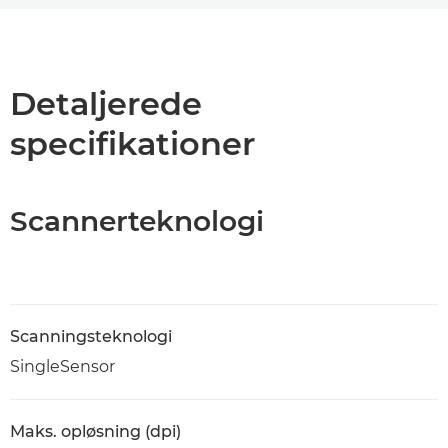
Oversigt
Specifikationer
Detaljerede
specifikationer
PDF-download
Scannerteknologi
Scanningsteknologi
SingleSensor
Maks. opløsning (dpi)