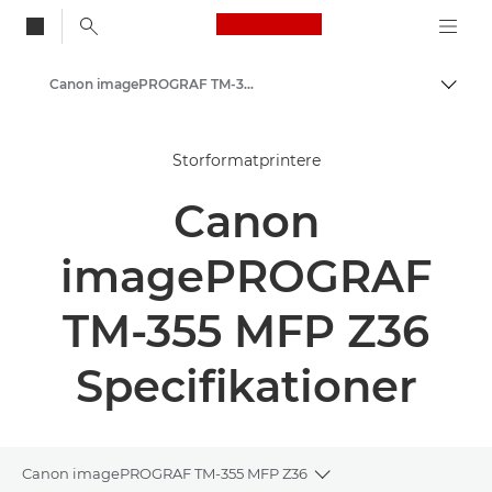
Canon Logo, back to
Canon imagePROGRAF TM-350/355 MFP Z36 – Storformatprintere
Skift
Canon
Storformatprintere
Løsninger og services
Canon
Erhvervsprodukter
High-Quality Large Format Printers for CAD/GIS and Stunning Graphics
imagePROGRAF
TM-355 MFP Z36
Specifikationer
Canon imagePROGRAF TM-355 MFP Z36
Toggle breadcrumbs