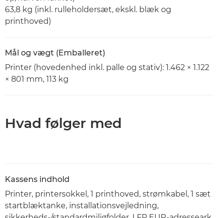
63,8 kg (inkl. rulleholdersæt, ekskl. blæk og
printhoved)
Mål og vægt (Emballeret)
Printer (hovedenhed inkl. palle og stativ): 1.462 × 1.122
× 801 mm, 113 kg
Hvad følger med
Kassens indhold
Printer, printersokkel, 1 printhoved, strømkabel, 1 sæt
startblæktanke, installationsvejledning,
sikkerheds-/standardmiljøfolder, LFP EUR-adresseark,