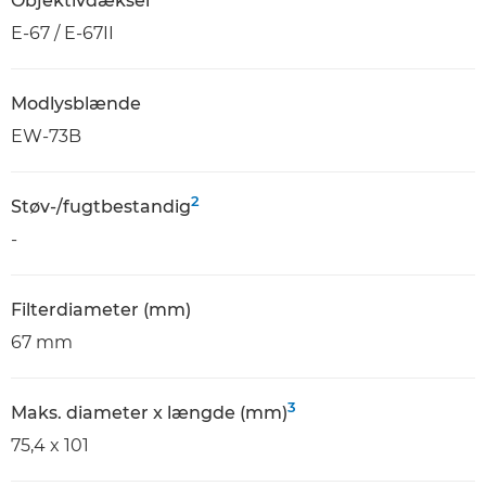
Objektivdæksel
E-67 / E-67II
Modlysblænde
EW-73B
2
Støv-/fugtbestandig
-
Filterdiameter (mm)
67 mm
3
Maks. diameter x længde (mm)
75,4 x 101