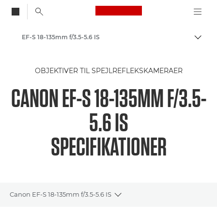
Canon Logo, back to
EF-S 18-135mm f/3.5-5.6 IS
Skift
Canon
OBJEKTIVER TIL SPEJLREFLEKSKAMERAER
CANON EF-S 18-135MM F/3.5-
5.6 IS
SPECIFIKATIONER
Canon EF-S 18-135mm f/3.5-5.6 IS
Toggle breadcrumbs