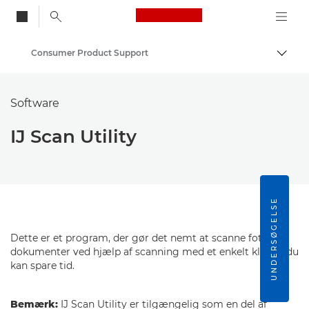
Canon Logo, back to
Consumer Product Support
Skift
Canon
Software
IJ Scan Utility
UNDERSØGELSE
Dette er et program, der gør det nemt at scanne fotos og
dokumenter ved hjælp af scanning med et enkelt klik, så du
kan spare tid.
Bemærk:
IJ Scan Utility er tilgængelig som en del af