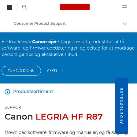
Canon Logo, back to
Consumer Product Support
Skift
Canon
Er du allerede
Canon-ejer
? Registrer dit produkt for at få
software- og firmwareopdateringer, og deltag for at modtage
personlige tips og eksklusive tilbud
AFVIS
TILMELD DIG NU
UNDERSØGELSE
Produktsortiment

SUPPORT
Canon
LEGRIA HF R87
Download software, firmware og manualer, og få adgang