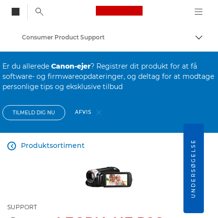
Canon Logo, back to
Consumer Product Support
Skift
Canon
Er du allerede
Canon-ejer
? Registrer dit produkt for at få
software- og firmwareopdateringer, og deltag for at modtage
personlige tips og eksklusive tilbud
AFVIS
TILMELD DIG NU
UNDERSØGELSE
Produktsortiment

SUPPORT