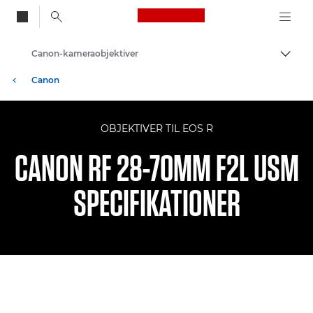
Canon Logo, back to
Canon-kameraobjektiver
Skift
Canon
OBJEKTIVER TIL EOS R
CANON RF 28-70MM F2L USM
SPECIFIKATIONER